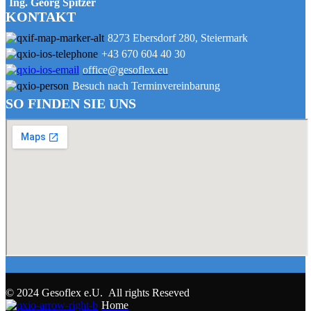
Ing. Georg Spitzer
KONTAKT
8273 Ebersdorf 280, Steiermark
+43 670 604 40 30
office@gesoflex.eu
Besuch nach Terminvereinbarung
SO FINDEN SIE UNS
© 2024 Gesoflex e.U. All rights Reseved
Home