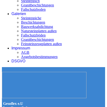
Steinteppich
Granitbeschichtungen
Fallschutzboden
Galerien
Steinteppiche
Beschichtungen
Bauwerksabdichtung
Natursteinplatten außen
Fallschutzböden
Granitbeschichtungen
Feinsteinzeugplatten außen
Impressum
AGB
Angebotsbestimmungen
DSGVO
Gesoflex e.U